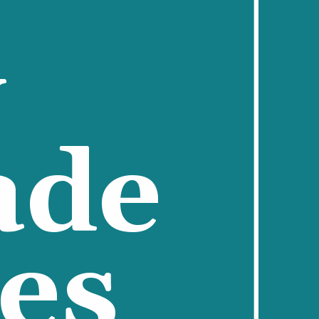
 
de 
es